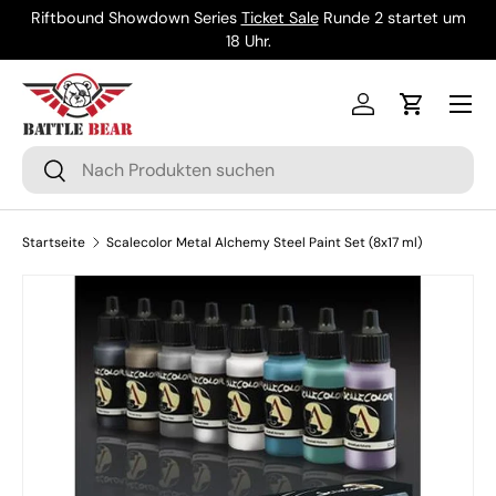
Riftbound Showdown Series
Ticket Sale
Runde 2 startet um
Direkt zum Inhalt
18 Uhr.
Menü
Einloggen
Einkaufsw
Suchen
Suchen
Startseite
Scalecolor Metal Alchemy Steel Paint Set (8x17 ml)