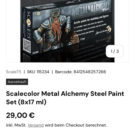
von
1
/
3
Scale75
|
SKU:
115234
|
Barcode:
8412548257266
Ausverkauft
Scalecolor Metal Alchemy Steel Paint
Set (8x17 ml)
29,00 €
inkl. MwSt.
Versand
wird beim Checkout berechnet.