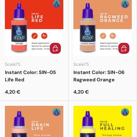
In den Warenkorb
In den 
Scale75
Scale75
Instant Color: SIN-05
Instant Color: SIN-06
Life Red
Ragweed Orange
4,20 €
4,20 €