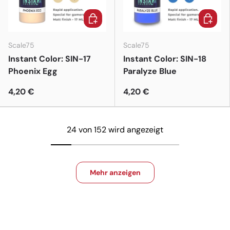
In den Warenkorb
In den 
Scale75
Scale75
Instant Color: SIN-17
Instant Color: SIN-18
Phoenix Egg
Paralyze Blue
4,20 €
4,20 €
24 von 152 wird angezeigt
Mehr anzeigen