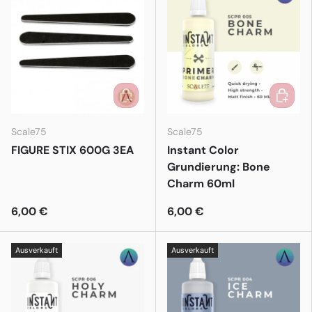
In den Warenkorb
In den 
Scale75
Scale75
FIGURE STIX 600G 3EA
Instant Color
Grundierung: Bone
Charm 60ml
6,00 €
6,00 €
Ausverkauft
Ausverkauft