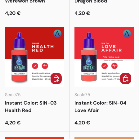
Werewolf Brown
Dragon Blood
4,20 €
4,20 €
In den Warenkorb
In den 
Scale75
Scale75
Instant Color: SIN-03
Instant Color: SIN-04
Health Red
Love Afair
4,20 €
4,20 €