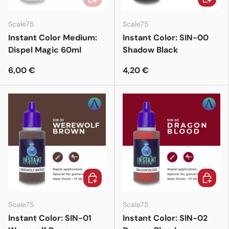
Scale75
Scale75
Instant Color Medium:
Instant Color: SIN-00
Dispel Magic 60ml
Shadow Black
6,00 €
4,20 €
In den Warenkorb
In den 
Scale75
Scale75
Instant Color: SIN-01
Instant Color: SIN-02