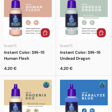
In den Warenkorb
In den 
Scale75
Scale75
Instant Color: SIN-15
Instant Color: SIN-16
Human Flesh
Undead Dragon
4,20 €
4,20 €