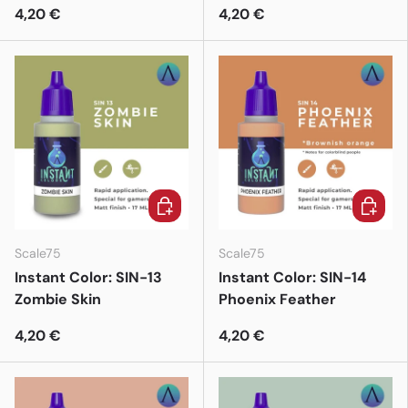
4,20 €
4,20 €
In den Warenkorb
In den 
Scale75
Scale75
Instant Color: SIN-13
Instant Color: SIN-14
Zombie Skin
Phoenix Feather
4,20 €
4,20 €