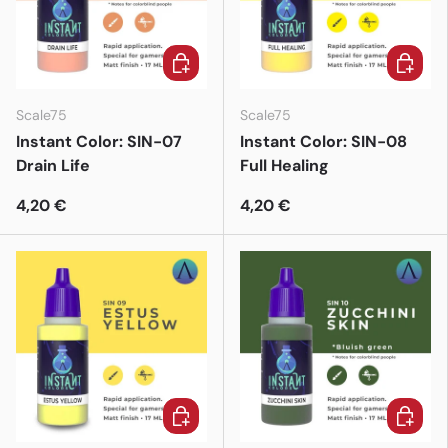
In den Warenkorb
In den 
Scale75
Scale75
Instant Color: SIN-07
Instant Color: SIN-08
Drain Life
Full Healing
4,20 €
4,20 €
In den Warenkorb
In den 