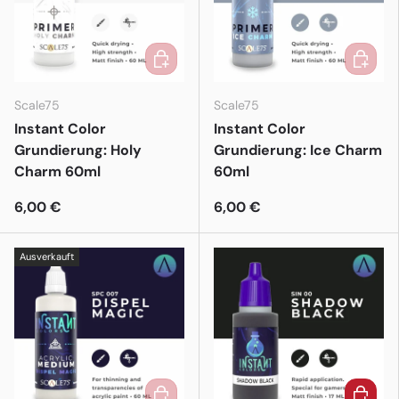
In den Warenkorb
In den 
Scale75
Scale75
Instant Color
Instant Color
Grundierung: Holy
Grundierung: Ice Charm
Charm 60ml
60ml
6,00 €
6,00 €
Ausverkauft
In den Warenkorb
In den 