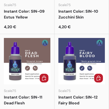
Scale75
Scale75
Instant Color: SIN-09
Instant Color: SIN-10
Estus Yellow
Zucchini Skin
4,20 €
4,20 €
In den Warenkorb
In den 
Scale75
Scale75
Instant Color: SIN-11
Instant Color: SIN-12
Dead Flesh
Fairy Blood