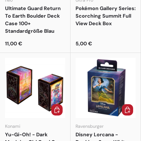
heo
Ultra Pro
Ultimate Guard Return
Pokémon Gallery Series:
To Earth Boulder Deck
Scorching Summit Full
Case 100+
View Deck Box
Standardgröße Blau
11,00 €
5,00 €
In den Warenkorb
In den 
Konami
Ravensburger
Yu-Gi-Oh! - Dark
Disney Lorcana -