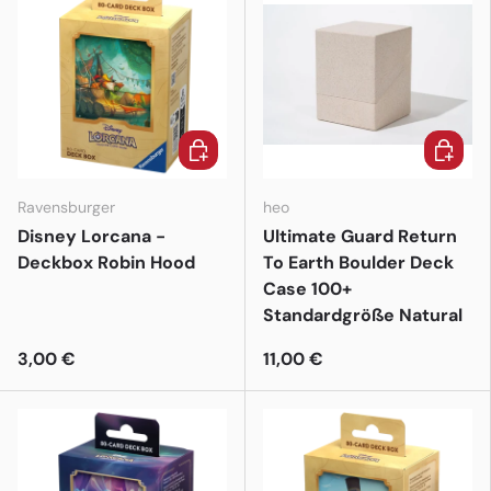
In den Warenkorb
In den 
Ravensburger
heo
Disney Lorcana -
Ultimate Guard Return
Deckbox Robin Hood
To Earth Boulder Deck
Case 100+
Standardgröße Natural
3,00 €
11,00 €