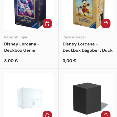
In den Warenkorb
In den 
Ravensburger
Ravensburger
Disney Lorcana -
Disney Lorcana -
Deckbox Genie
Deckbox Dagobert Duck
3,00 €
3,00 €
In den Warenkorb
In den 