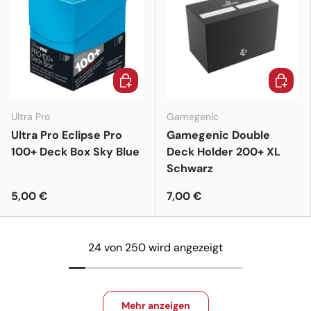
In den Warenkorb
In den 
Ultra Pro
Gamegenic
Ultra Pro Eclipse Pro
Gamegenic Double
100+ Deck Box Sky Blue
Deck Holder 200+ XL
Schwarz
5,00 €
7,00 €
24 von 250 wird angezeigt
Mehr anzeigen