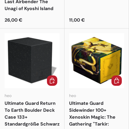
Last Airbender The
Unagi of Kyoshi Island
26,00 €
11,00 €
In den Warenkorb
In den 
heo
heo
Ultimate Guard Return
Ultimate Guard
To Earth Boulder Deck
Sidewinder 100+
Case 133+
Xenoskin Magic: The
Standardgröße Schwarz
Gathering "Tarkir: