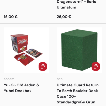
Dragonstorm" - Eerie
Ultimatum
15,00 €
26,00 €
In den Warenkorb
In den 
Konami
heo
Yu-Gi-Oh! Jaden &
Ultimate Guard Return
Yubel Deckbox
To Earth Boulder Deck
Case 100+
Standardgröße Grün