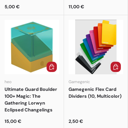
5,00 €
11,00 €
In den Warenkorb
In den 
heo
Gamegenic
Ultimate Guard Boulder
Gamegenic Flex Card
100+ Magic: The
Dividers (10, Multicolor)
Gathering Lorwyn
Eclipsed Changelings
15,00 €
2,50 €