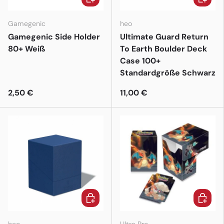
Gamegenic
heo
Gamegenic Side Holder
Ultimate Guard Return
80+ Weiß
To Earth Boulder Deck
Case 100+
Standardgröße Schwarz
2,50 €
11,00 €
In den Warenkorb
In den 