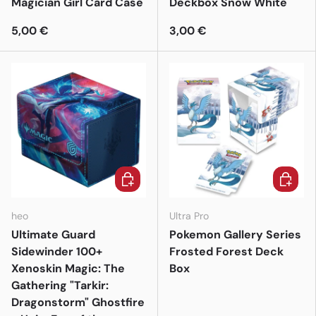
Magician Girl Card Case
Deckbox Snow White
5,00 €
3,00 €
In den Warenkorb
In den 
heo
Ultra Pro
Ultimate Guard
Pokemon Gallery Series
Sidewinder 100+
Frosted Forest Deck
Xenoskin Magic: The
Box
Gathering "Tarkir:
Dragonstorm" Ghostfire