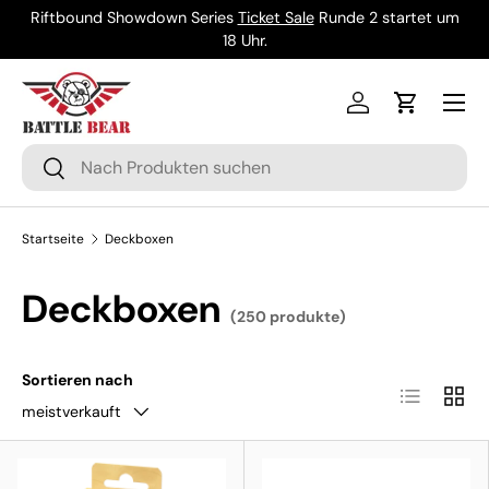
Riftbound Showdown Series
Ticket Sale
Runde 2 startet um
Direkt zum Inhalt
18 Uhr.
Menü
Einloggen
Einkaufsw
Suchen
Suchen
Startseite
Deckboxen
Deckboxen
(250 produkte)
Sortieren nach
Produktlist
Produ
meistverkauft