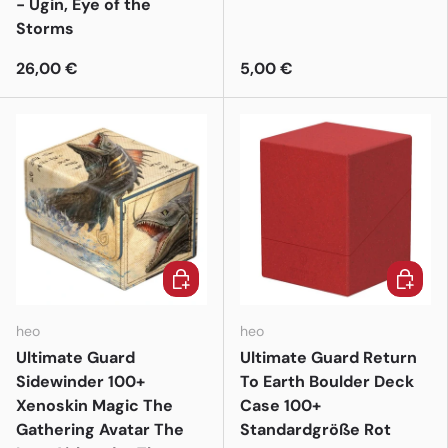
- Ugin, Eye of the
Storms
26,00 €
5,00 €
In den Warenkorb
In den 
heo
heo
Ultimate Guard
Ultimate Guard Return
Sidewinder 100+
To Earth Boulder Deck
Xenoskin Magic The
Case 100+
Gathering Avatar The
Standardgröße Rot