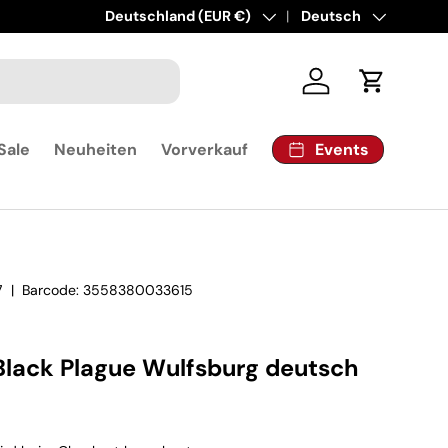
Land/Region
Deutschland (EUR €)
Sprache
Deutsch
Einloggen
Einkaufsw
Events
Sale
Neuheiten
Vorverkauf
7
|
Barcode:
3558380033615
Black Plague Wulfsburg deutsch