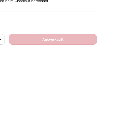
rd beim Checkout berechnet.
Ausverkauft
+