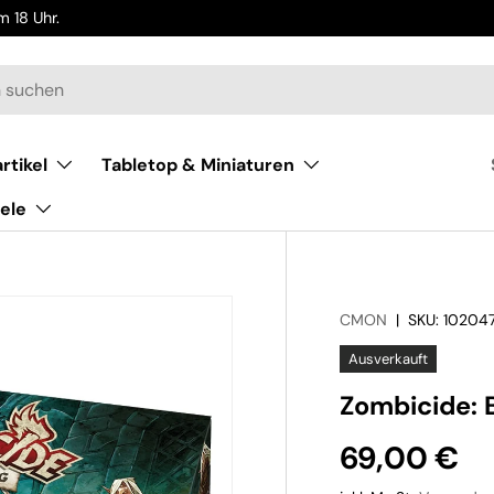
 18 Uhr.
rtikel
Tabletop & Miniaturen
ele
CMON
|
SKU:
10204
Ausverkauft
Zombicide: 
69,00 €