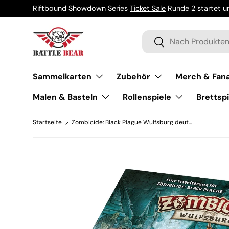
Riftbound Showdown Series
Ticket Sale
Runde 2 startet um
Direkt zum Inhalt
Suchen
Suchen
Sammelkarten
Zubehör
Merch & Fana
Malen & Basteln
Rollenspiele
Brettspi
Startseite
Zombicide: Black Plague Wulfsburg deutsch