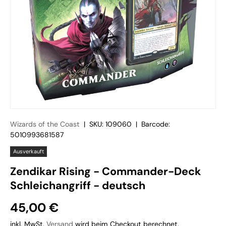
Wizards of the Coast
|
SKU:
109060
|
Barcode:
5010993681587
Ausverkauft
Zendikar Rising - Commander-Deck
Schleichangriff - deutsch
45,00 €
inkl. MwSt.
Versand
wird beim Checkout berechnet.