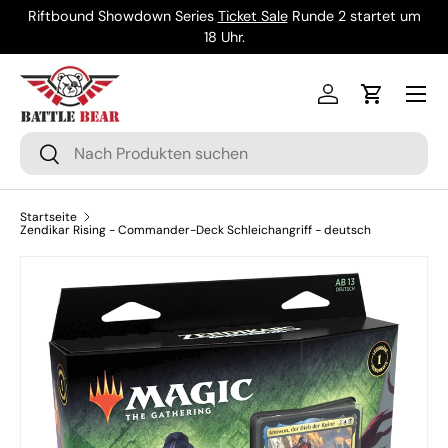
Riftbound Showdown Series
Ticket Sale
Runde 2 startet um
Direkt zum Inhalt
18 Uhr.
Menü
Einloggen
Einkaufsw
Suchen
Suchen
Startseite
Zendikar Rising - Commander-Deck Schleichangriff - deutsch