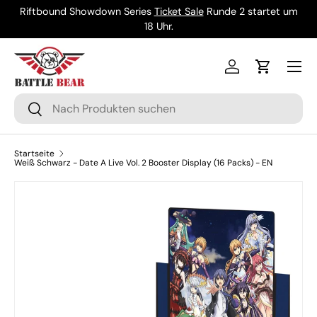
Riftbound Showdown Series
Ticket Sale
Runde 2 startet um
Direkt zum Inhalt
18 Uhr.
Menü
Einloggen
Einkaufsw
Suchen
Suchen
Startseite
Weiß Schwarz - Date A Live Vol. 2 Booster Display (16 Packs) - EN