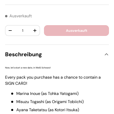
Ausverkauft
Anzahl
Ausverkauft
-
+
Beschreibung
Now, let's start a new date, in Weiß Schwarz!
Every pack you purchase has a chance to contain a
SIGN CARD!
Marina Inoue (as Tohka Yatogami)
Misuzu Togashi (as Origami Tobiichi)
Ayana Taketatsu (as Kotori Itsuka)