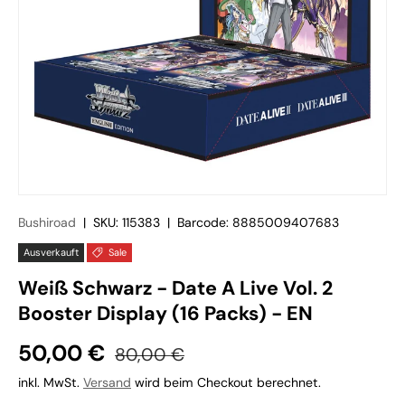
Bushiroad
|
SKU:
115383
|
Barcode:
8885009407683
Ausverkauft
Sale
Weiß Schwarz - Date A Live Vol. 2
Booster Display (16 Packs) - EN
50,00 €
80,00 €
inkl. MwSt.
Versand
wird beim Checkout berechnet.