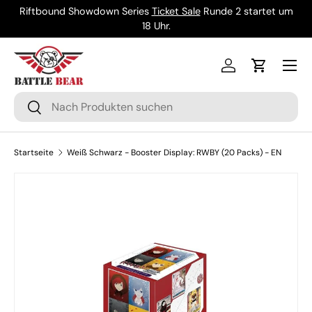
Riftbound Showdown Series
Ticket Sale
Runde 2 startet um
Direkt zum Inhalt
18 Uhr.
Menü
Einloggen
Einkaufsw
Suchen
Suchen
Startseite
Weiß Schwarz - Booster Display: RWBY (20 Packs) - EN