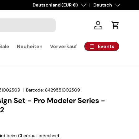
Land/Region
Deutschland (EUR €)
Sprache
Deutsch
Einloggen
Einkaufsw
Events
Sale
Neuheiten
Vorverkauf
51002509
|
Barcode:
8429551002509
sign Set - Pro Modeler Series -
 2
rd beim Checkout berechnet.