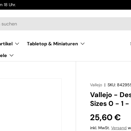
 18 Uhr.
rtikel
Tabletop & Miniaturen
ele
Vallejo
|
SKU:
84295
Vallejo - De
Sizes 0 - 1 -
25,60 €
inkl. MwSt.
Versand
wi