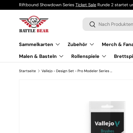
Riftbound Showdown Series
Ticket Sale
Runde 2 startet um
Direkt zum Inhalt
Suchen
Suchen
Sammelkarten
Zubehör
Merch & Fana
Malen & Basteln
Rollenspiele
Brettspi
Startseite
Vallejo - Design Set - Pro Modeler Series - Sizes 0 - 1 - 2