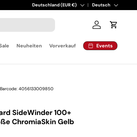
Land/Region
Deutschland (EUR €)
Sprache
Deutsch
Einloggen
Einkaufsw
Events
Sale
Neuheiten
Vorverkauf
|
Barcode:
4056133009850
ard SideWinder 100+
öße ChromiaSkin Gelb