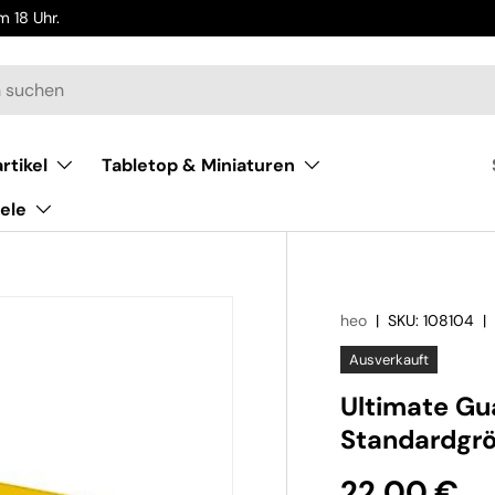
 18 Uhr.
rtikel
Tabletop & Miniaturen
ele
heo
|
SKU:
108104
Ausverkauft
Ultimate Gu
Standardgr
22,00 €