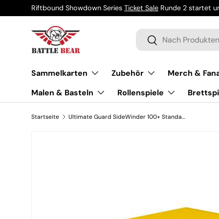
Riftbound Showdown Series
Ticket Sale
Runde 2 startet um
Direkt zum Inhalt
Suchen
Suchen
Sammelkarten
Zubehör
Merch & Fana
Malen & Basteln
Rollenspiele
Brettspi
Startseite
Ultimate Guard SideWinder 100+ Standardgröße ChromiaSkin Gelb