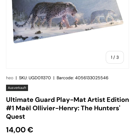
von
1
/
3
heo
|
SKU:
UGD011370
|
Barcode:
4056133025546
Ausverkauft
Ultimate Guard Play-Mat Artist Edition
#1 Maël Ollivier-Henry: The Hunters'
Quest
14,00 €