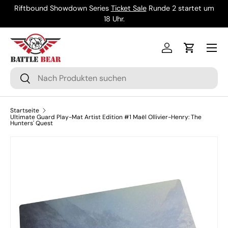
Riftbound Showdown Series
Ticket Sale
Runde 2 startet um
Direkt zum Inhalt
18 Uhr.
Menü
Einloggen
Einkaufsw
Suchen
Suchen
Startseite
Ultimate Guard Play-Mat Artist Edition #1 Maël Ollivier-Henry: The
Hunters' Quest