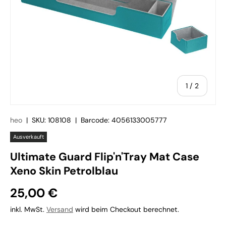
von
1
/
2
heo
|
SKU:
108108
|
Barcode:
4056133005777
Ausverkauft
Ultimate Guard Flip'n'Tray Mat Case
Xeno Skin Petrolblau
25,00 €
inkl. MwSt.
Versand
wird beim Checkout berechnet.