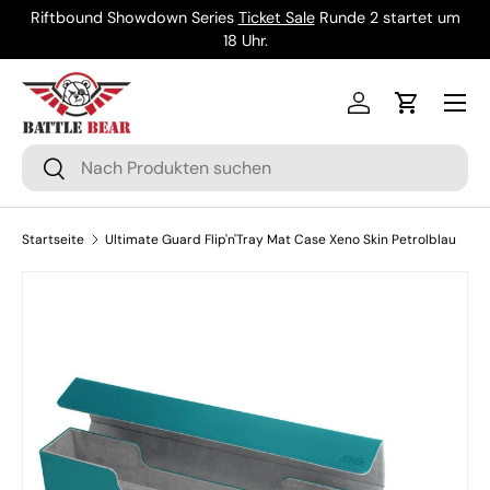
Riftbound Showdown Series
Ticket Sale
Runde 2 startet um
Direkt zum Inhalt
18 Uhr.
Menü
Einloggen
Einkaufsw
Suchen
Suchen
Startseite
Ultimate Guard Flip'n'Tray Mat Case Xeno Skin Petrolblau