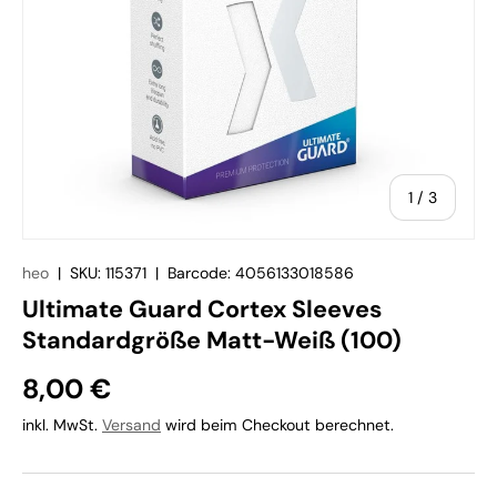
von
1
/
3
heo
|
SKU:
115371
|
Barcode:
4056133018586
Ultimate Guard Cortex Sleeves
Standardgröße Matt-Weiß (100)
8,00 €
inkl. MwSt.
Versand
wird beim Checkout berechnet.