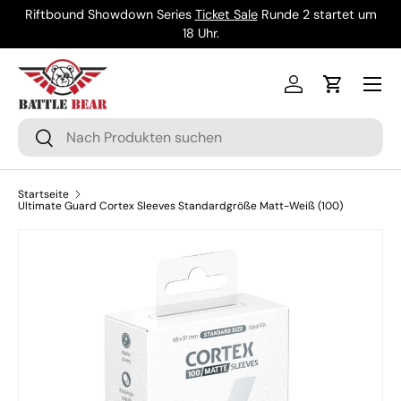
Riftbound Showdown Series
Ticket Sale
Runde 2 startet um
Direkt zum Inhalt
18 Uhr.
Menü
Einloggen
Einkaufsw
Suchen
Suchen
Startseite
Ultimate Guard Cortex Sleeves Standardgröße Matt-Weiß (100)