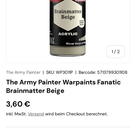
von
1
/
2
The Army Painter
|
SKU:
WP3011P
|
Barcode:
5713799301108
The Army Painter Warpaints Fanatic
Brainmatter Beige
3,60 €
inkl. MwSt.
Versand
wird beim Checkout berechnet.