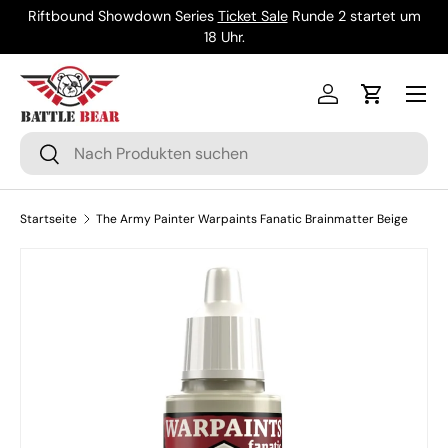
Riftbound Showdown Series
Ticket Sale
Runde 2 startet um
Direkt zum Inhalt
18 Uhr.
Menü
Einloggen
Einkaufsw
Suchen
Suchen
Startseite
The Army Painter Warpaints Fanatic Brainmatter Beige