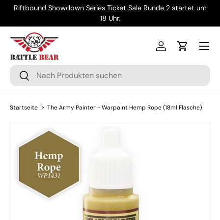
Riftbound Showdown Series
Ticket Sale
Runde 2 startet um
Direkt zum Inhalt
18 Uhr.
Menü
Einloggen
Einkaufsw
Suchen
Suchen
Startseite
The Army Painter - Warpaint Hemp Rope (18ml Flasche)