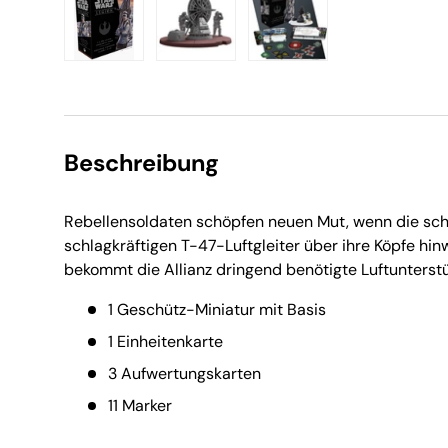
Bild 1 in Galerieansicht laden
Bild 2 in Galerieansicht laden
Bild 3 in Galerieansic
Beschreibung
Rebellensoldaten schöpfen neuen Mut, wenn die sch
schlagkräftigen T-47-Luftgleiter über ihre Köpfe hi
bekommt die Allianz dringend benötigte Luftunterst
1 Geschütz-Miniatur mit Basis
1 Einheitenkarte
3 Aufwertungskarten
11 Marker