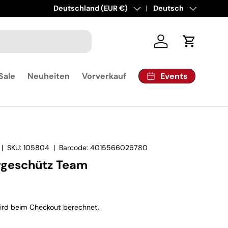
Land/Region
Deutschland (EUR €)
Sprache
Deutsch
Einloggen
Einkaufsw
Events
Sale
Neuheiten
Vorverkauf
|
SKU:
105804
|
Barcode:
4015566026780
rgeschütz Team
rd beim Checkout berechnet.