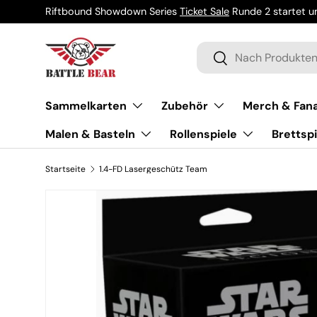
Riftbound Showdown Series
Ticket Sale
Runde 2 startet um
Direkt zum Inhalt
Suchen
Suchen
Sammelkarten
Zubehör
Merch & Fana
Malen & Basteln
Rollenspiele
Brettspi
Startseite
1.4-FD Lasergeschütz Team