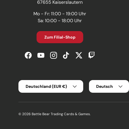
67655 Kaiserslautern
Mo - Fr: 11:00 - 19:00 Uhr
Sa: 10:00 - 18:00 Uhr
Zum Filial-Shop
Facebook
YouTube
Instagram
TikTok
Twitter
Twitch
Land/Region
Sprache
Deutschland (EUR €)
Deutsch
© 2026
Battle Bear Trading Cards & Games
.