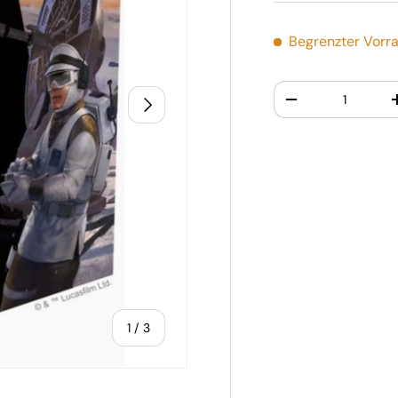
Begrenzter Vorra
Anzahl
Nächste
-
von
1
/
3