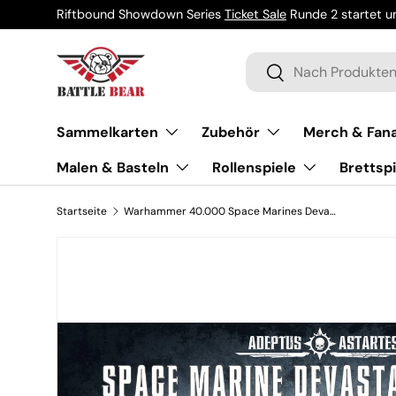
Riftbound Showdown Series
Ticket Sale
Runde 2 startet um
Direkt zum Inhalt
Suchen
Suchen
Sammelkarten
Zubehör
Merch & Fana
Malen & Basteln
Rollenspiele
Brettspi
Startseite
Warhammer 40.000 Space Marines Devastator Squad