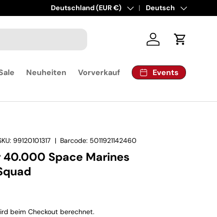
Land/Region
Deutschland (EUR €)
Sprache
Deutsch
Einloggen
Einkaufsw
Events
Sale
Neuheiten
Vorverkauf
SKU:
99120101317
|
Barcode:
5011921142460
40.000 Space Marines
 Squad
rd beim Checkout berechnet.