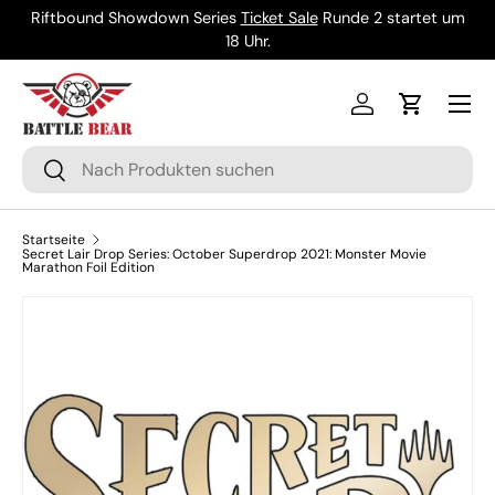
Riftbound Showdown Series
Ticket Sale
Runde 2 startet um
Direkt zum Inhalt
18 Uhr.
Menü
Einloggen
Einkaufsw
Suchen
Suchen
Startseite
Secret Lair Drop Series: October Superdrop 2021: Monster Movie
Marathon Foil Edition