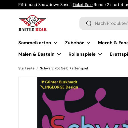
Riftbound Showdown Series
Ticket Sale
Runde 2 startet um
Direkt zum Inhalt
Suchen
Suchen
Sammelkarten
Zubehör
Merch & Fana
Malen & Basteln
Rollenspiele
Brettspi
Startseite
Schwarz Rot Gelb Kartenspiel