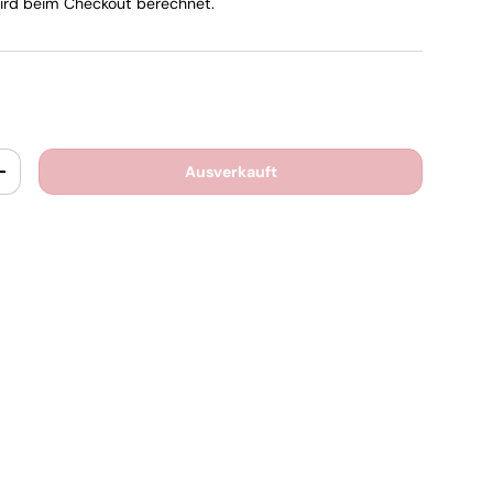
rd beim Checkout berechnet.
Ausverkauft
+