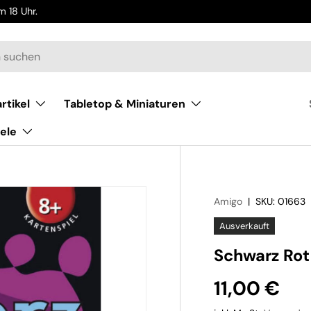
 18 Uhr.
rtikel
Tabletop & Miniaturen
ele
Amigo
|
SKU:
01663
Ausverkauft
Schwarz Rot
11,00 €