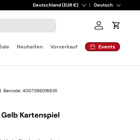
Land/Region
Deutschland (EUR €)
Sprache
Deutsch
Einloggen
Einkaufsw
Events
Sale
Neuheiten
Vorverkauf
|
Barcode:
4007396016635
 Gelb Kartenspiel