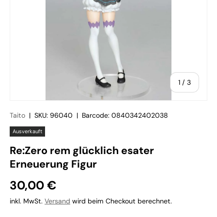
von
1
/
3
Taito
|
SKU:
96040
|
Barcode:
0840342402038
Ausverkauft
Re:Zero rem glücklich esater
Erneuerung Figur
30,00 €
inkl. MwSt.
Versand
wird beim Checkout berechnet.