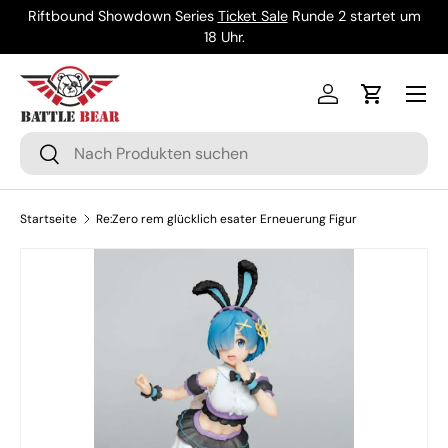
Riftbound Showdown Series
Ticket Sale
Runde 2 startet um
Direkt zum Inhalt
18 Uhr.
Menü
Einloggen
Einkaufsw
Suchen
Suchen
Startseite
Re:Zero rem glücklich esater Erneuerung Figur