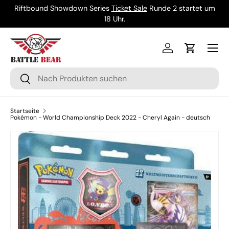
Riftbound Showdown Series
Ticket Sale
Runde 2 startet um
Direkt zum Inhalt
18 Uhr.
Menü
Einloggen
Einkaufsw
Suchen
Suchen
Startseite
Pokémon - World Championship Deck 2022 - Cheryl Again - deutsch