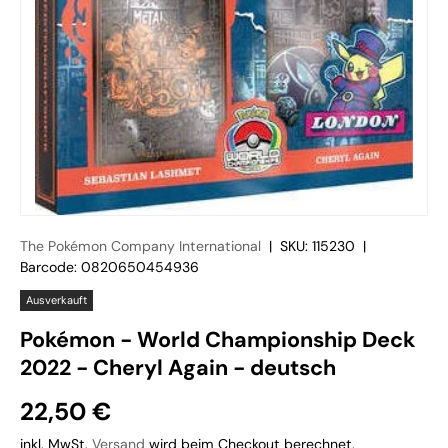
The Pokémon Company International
|
SKU:
115230
|
Barcode:
0820650454936
Ausverkauft
Pokémon - World Championship Deck
2022 - Cheryl Again - deutsch
22,50 €
inkl. MwSt.
Versand
wird beim Checkout berechnet.