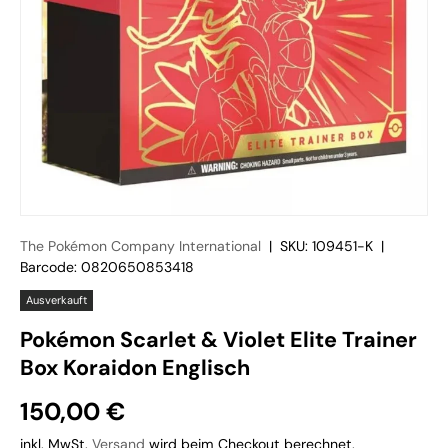
The Pokémon Company International
|
SKU:
109451-K
|
Barcode:
0820650853418
Ausverkauft
Pokémon Scarlet & Violet Elite Trainer
Box Koraidon Englisch
150,00 €
inkl. MwSt.
Versand
wird beim Checkout berechnet.