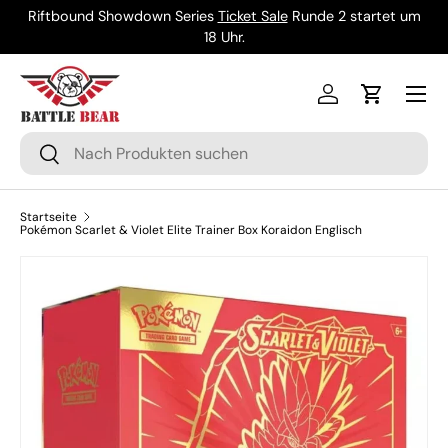
Riftbound Showdown Series
Ticket Sale
Runde 2 startet um
Direkt zum Inhalt
18 Uhr.
Menü
Einloggen
Einkaufsw
Suchen
Suchen
Startseite
Pokémon Scarlet & Violet Elite Trainer Box Koraidon Englisch