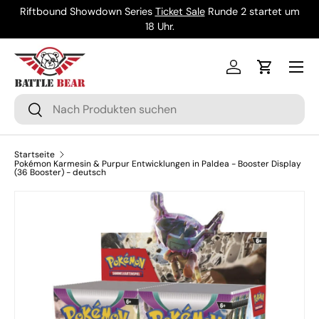
Riftbound Showdown Series
Ticket Sale
Runde 2 startet um
Direkt zum Inhalt
18 Uhr.
Menü
Einloggen
Einkaufsw
Suchen
Suchen
Startseite
Pokémon Karmesin & Purpur Entwicklungen in Paldea - Booster Display
(36 Booster) - deutsch