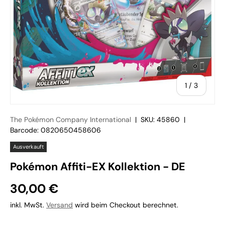
von
1
/
3
The Pokémon Company International
|
SKU:
45860
|
Barcode:
0820650458606
Ausverkauft
Pokémon Affiti-EX Kollektion - DE
30,00 €
inkl. MwSt.
Versand
wird beim Checkout berechnet.