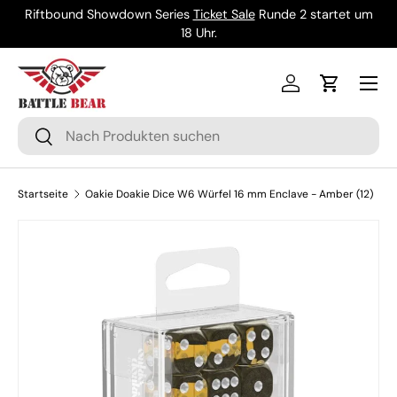
Riftbound Showdown Series
Ticket Sale
Runde 2 startet um
Direkt zum Inhalt
18 Uhr.
Menü
Einloggen
Einkaufsw
Suchen
Suchen
Startseite
Oakie Doakie Dice W6 Würfel 16 mm Enclave - Amber (12)