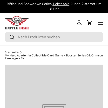
Riftbound Showdown Series
Ticket Sale
Runde 2 startet um
Direkt zum Inhalt
18 Uhr.
Menü
Einloggen
Einkaufsw
Suchen
Suchen
Startseite
My Hero Academia Collectible Card Game - Booster Series 02: Crimson
Rampage - EN