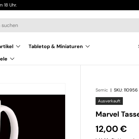
 18 Uhr.
rtikel
Tabletop & Miniaturen
ele
Semic
|
SKU:
110956
Ausverkauft
Marvel Tass
12,00 €