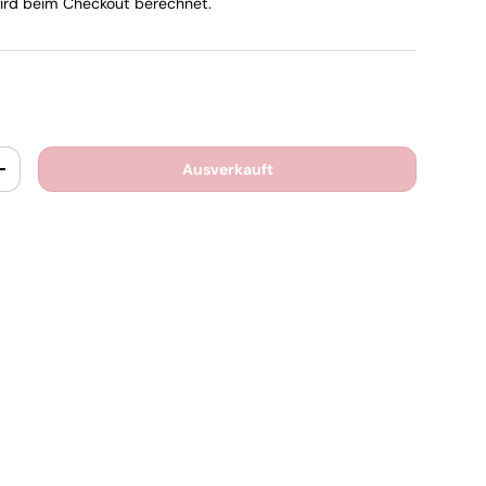
rd beim Checkout berechnet.
Ausverkauft
+