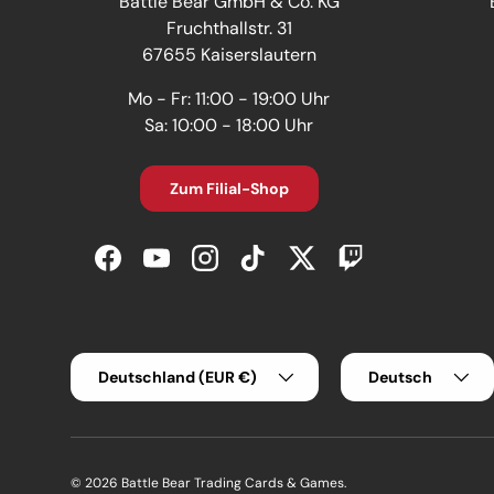
Battle Bear GmbH & Co. KG
Fruchthallstr. 31
67655 Kaiserslautern
Mo - Fr: 11:00 - 19:00 Uhr
Sa: 10:00 - 18:00 Uhr
Zum Filial-Shop
Facebook
YouTube
Instagram
TikTok
Twitter
Twitch
Land/Region
Sprache
Deutschland (EUR €)
Deutsch
© 2026
Battle Bear Trading Cards & Games
.