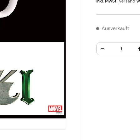
inkl. MwSt.
Versand
wi
Ausverkauft
Anzahl
-