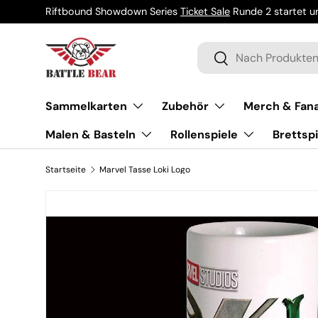
Riftbound Showdown Series
Ticket Sale
Runde 2 startet um
Direkt zum Inhalt
Suchen
Suchen
Sammelkarten
Zubehör
Merch & Fana
Malen & Basteln
Rollenspiele
Brettspi
Startseite
Marvel Tasse Loki Logo