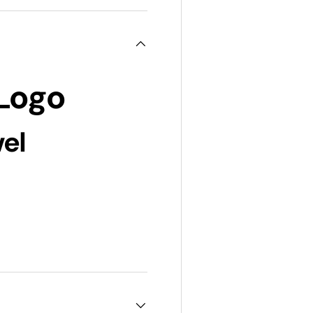
 Logo
el