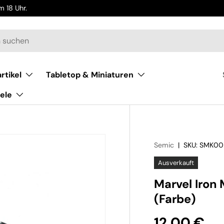
 18 Uhr.
rtikel
Tabletop & Miniaturen
ele
Semic
|
SKU:
SMK00
Ausverkauft
Marvel Iron
(Farbe)
12,00 €