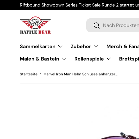
Riftbound Showdown Series
Ticket Sale
Runde 2 startet um
Direkt zum Inhalt
Suchen
Suchen
Sammelkarten
Zubehör
Merch & Fana
Malen & Basteln
Rollenspiele
Brettspi
Startseite
Marvel Iron Man Helm Schlüsselanhänger (Farbe)