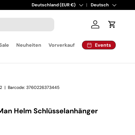
Land/Region
Deutschland (EUR €)
Sprache
Deutsch
Einloggen
Einkaufsw
Events
Sale
Neuheiten
Vorverkauf
2
|
Barcode:
3760226373445
 Man Helm Schlüsselanhänger