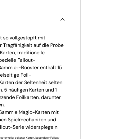
 so vollgestopft mit
r Tragfähigkeit auf die Probe
Karten, traditionelle
ezielle Fallout-
 Sammler-Booster enthält 15
lseitige Foil-
Karten der Seltenheit selten
n, 5 häufigen Karten und 1
nzende Foilkarten, darunter
en.
ammle Magic-Karten mit
chen Spielmechaniken und
allout-Serie widerspiegeln
r voller seltener Karten, besonderer Fallout-