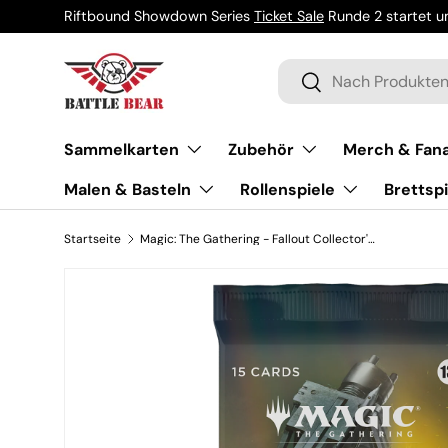
Riftbound Showdown Series
Ticket Sale
Runde 2 startet um
Direkt zum Inhalt
Suchen
Suchen
Sammelkarten
Zubehör
Merch & Fana
Malen & Basteln
Rollenspiele
Brettspi
Startseite
Magic: The Gathering - Fallout Collector's Booster - EN