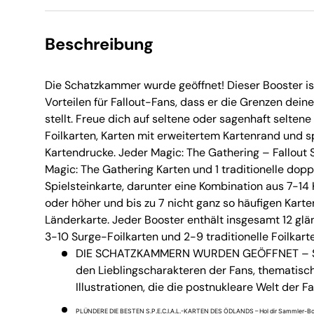
Beschreibung
Die Schatzkammer wurde geöffnet! Dieser Booster ist
Vorteilen für Fallout-Fans, dass er die Grenzen deine
stellt. Freue dich auf seltene oder sagenhaft seltene 
Foilkarten, Karten mit erweitertem Kartenrand und sp
Kartendrucke. Jeder Magic: The Gathering – Fallout
Magic: The Gathering Karten und 1 traditionelle doppe
Spielsteinkarte, darunter eine Kombination aus 7-14 
oder höher und bis zu 7 nicht ganz so häufigen Karte
Länderkarte. Jeder Booster enthält insgesamt 12 glä
3-10 Surge-Foilkarten und 2-9 traditionelle Foilkart
DIE SCHATZKAMMERN WURDEN GEÖFFNET – S
den Lieblingscharakteren der Fans, thematis
Illustrationen, die die postnukleare Welt der F
PLÜNDERE DIE BESTEN S.P.E.C.I.A.L.-KARTEN DES ÖDLANDS – Hol dir Sammler-Booste