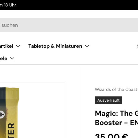
 18 Uhr.
rtikel
Tabletop & Miniaturen
ele
Wizards of the Coast
Ausverkauft
Magic: The G
Booster - E
35,00 €