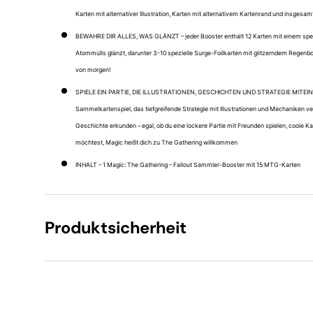
Karten mit alternativer Illustration, Karten mit alternativem Kartenrand und insgesa
BEWAHRE DIR ALLES, WAS GLÄNZT – jeder Booster enthält 12 Karten mit einem speziel
Atommülls glänzt, darunter 3-10 spezielle Surge-Foilkarten mit glitzerndem Regenb
von morgen!
SPIELE EIN PARTIE, DIE ILLUSTRATIONEN, GESCHICHTEN UND STRATEGIE MITEINAN
Sammelkartenspiel, das tiefgreifende Strategie mit Illustrationen und Mechaniken v
Geschichte erkunden – egal, ob du eine lockere Partie mit Freunden spielen, coole
möchtest, Magic heißt dich zu The Gathering willkommen
INHALT – 1 Magic: The Gathering – Fallout Sammler-Booster mit 15 MTG-Karten
Produktsicherheit