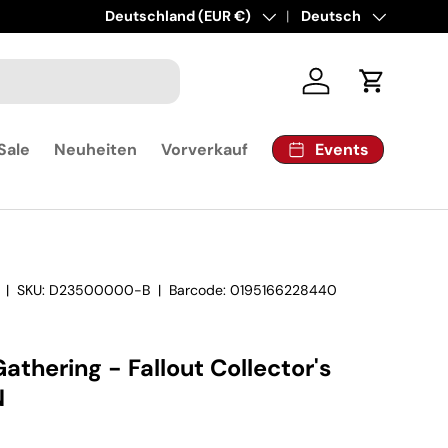
Land/Region
Deutschland (EUR €)
Sprache
Deutsch
Einloggen
Einkaufsw
Events
Sale
Neuheiten
Vorverkauf
|
SKU:
D23500000-B
|
Barcode:
0195166228440
athering - Fallout Collector's
N