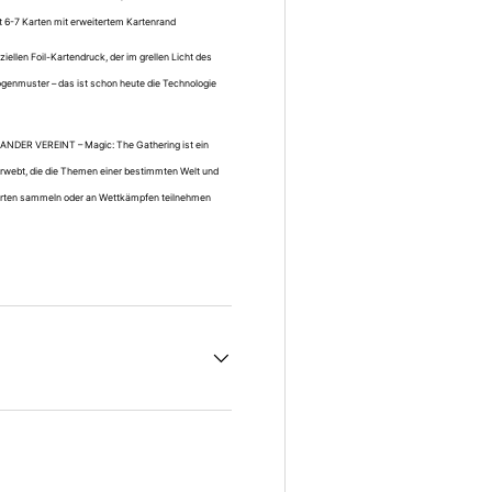
mt 6-7 Karten mit erweitertem Kartenrand
len Foil-Kartendruck, der im grellen Licht des
ogenmuster – das ist schon heute die Technologie
DER VEREINT – Magic: The Gathering ist ein
erwebt, die die Themen einer bestimmten Welt und
 Karten sammeln oder an Wettkämpfen teilnehmen