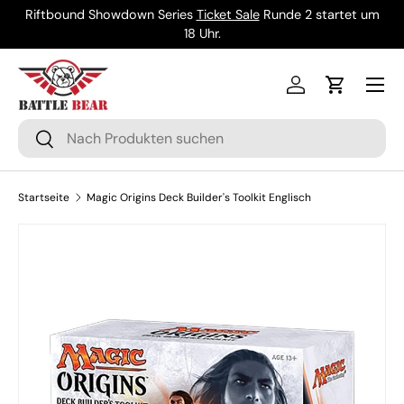
Riftbound Showdown Series
Ticket Sale
Runde 2 startet um
Direkt zum Inhalt
18 Uhr.
Menü
Einloggen
Einkaufsw
Suchen
Suchen
Startseite
Magic Origins Deck Builder's Toolkit Englisch