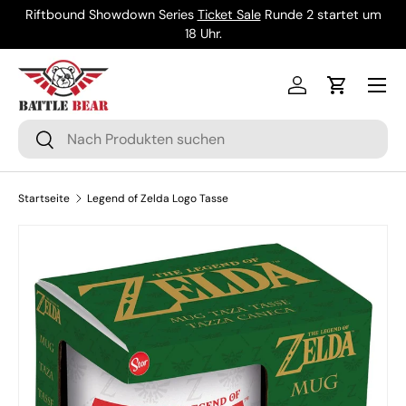
Riftbound Showdown Series
Ticket Sale
Runde 2 startet um
Direkt zum Inhalt
18 Uhr.
Menü
Einloggen
Einkaufsw
Suchen
Suchen
Startseite
Legend of Zelda Logo Tasse