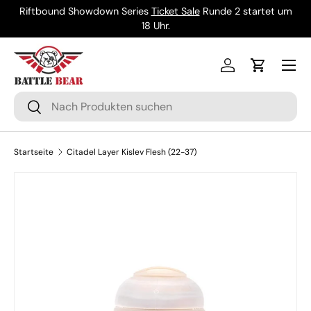
Riftbound Showdown Series
Ticket Sale
Runde 2 startet um
Direkt zum Inhalt
18 Uhr.
Menü
Einloggen
Einkaufsw
Suchen
Suchen
Startseite
Citadel Layer Kislev Flesh (22-37)