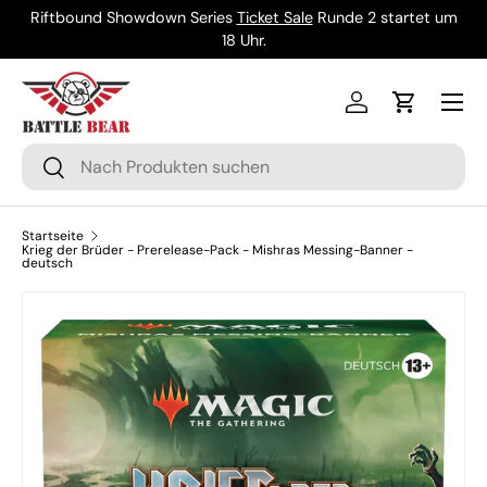
Riftbound Showdown Series
Ticket Sale
Runde 2 startet um
Direkt zum Inhalt
18 Uhr.
Menü
Einloggen
Einkaufsw
Suchen
Suchen
Startseite
Krieg der Brüder - Prerelease-Pack - Mishras Messing-Banner -
deutsch