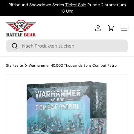
Riftbound Showdown Series
Ticket Sale
Runde 2 startet um
Direkt zum Inhalt
18 Uhr.
Menü
Einloggen
Einkaufsw
Suchen
Suchen
Startseite
Warhammer 40.000 Thousands Sons Combat Patrol