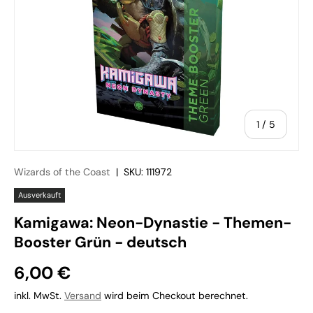
von
1
/
5
Wizards of the Coast
|
SKU:
111972
Ausverkauft
Kamigawa: Neon-Dynastie - Themen-
Booster Grün - deutsch
6,00 €
inkl. MwSt.
Versand
wird beim Checkout berechnet.