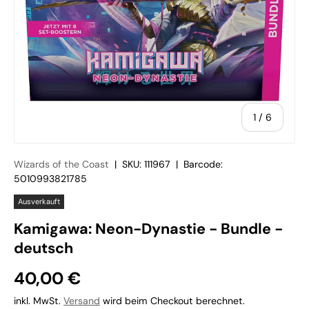
von
1
/
6
Wizards of the Coast
|
SKU:
111967
|
Barcode:
5010993821785
Ausverkauft
Kamigawa: Neon-Dynastie - Bundle -
deutsch
40,00 €
inkl. MwSt.
Versand
wird beim Checkout berechnet.