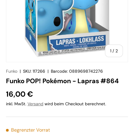
von
1
/
2
Funko
|
SKU:
117266
|
Barcode:
0889698742276
Funko POP! Pokémon - Lapras #864
16,00 €
inkl. MwSt.
Versand
wird beim Checkout berechnet.
Begrenzter Vorrat