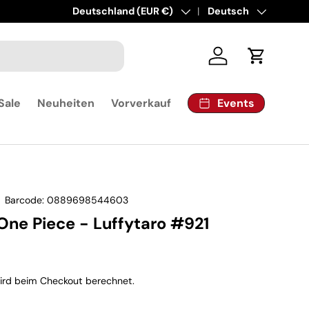
Land/Region
Deutschland (EUR €)
Sprache
Deutsch
Einloggen
Einkaufsw
Events
Sale
Neuheiten
Vorverkauf
|
Barcode:
0889698544603
One Piece - Luffytaro #921
rd beim Checkout berechnet.