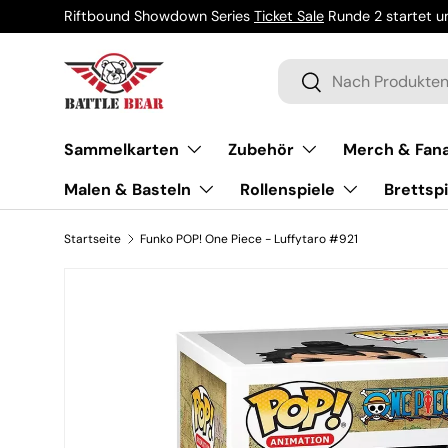
Riftbound Showdown Series
Ticket Sale
Runde 2 startet um
Direkt zum Inhalt
Suchen
Suchen
Sammelkarten
Zubehör
Merch & Fana
Malen & Basteln
Rollenspiele
Brettspi
Startseite
Funko POP! One Piece - Luffytaro #921