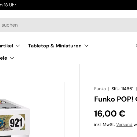
 18 Uhr.
rtikel
Tabletop & Miniaturen
ele
Funko
|
SKU:
114661
Funko POP! 
16,00 €
inkl. MwSt.
Versand
wi