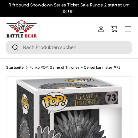
Riftbound Showdown Series
Ticket Sale
Runde 2 startet um
Direkt zum Inhalt
18 Uhr.
Menü
Einloggen
Einkaufsw
Suchen
Suchen
Startseite
Funko POP! Game of Thrones – Cersei Lannister #73