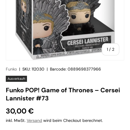
von
1
/
2
Funko
|
SKU:
112030
|
Barcode:
0889698377966
Ausverkauft
Funko POP! Game of Thrones – Cersei
Lannister #73
30,00 €
inkl. MwSt.
Versand
wird beim Checkout berechnet.