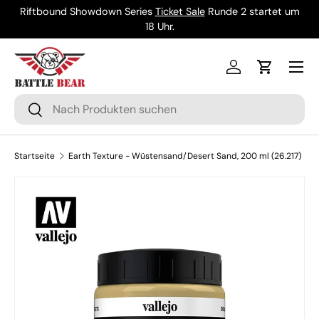
Riftbound Showdown Series
Ticket Sale
Runde 2 startet um
Direkt zum Inhalt
18 Uhr.
Menü
Einloggen
Einkaufsw
Suchen
Suchen
Startseite
Earth Texture - Wüstensand/Desert Sand, 200 ml (26.217)