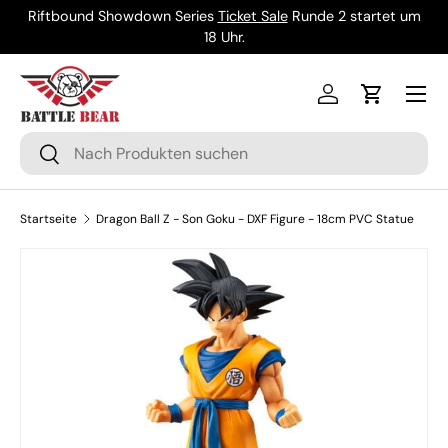
Riftbound Showdown Series
Ticket Sale
Runde 2 startet um
Direkt zum Inhalt
18 Uhr.
Menü
Einloggen
Einkaufsw
Suchen
Suchen
Startseite
Dragon Ball Z - Son Goku - DXF Figure - 18cm PVC Statue