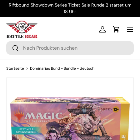
Riftbound Showdown Series
Ticket Sale
Runde 2 startet um
Direkt zum Inhalt
18 Uhr.
Menü
Einloggen
Einkaufsw
Suchen
Suchen
Startseite
Dominarias Bund - Bundle - deutsch