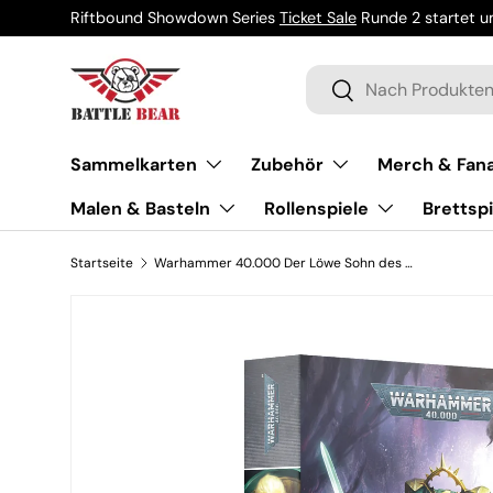
Riftbound Showdown Series
Ticket Sale
Runde 2 startet um
Direkt zum Inhalt
Suchen
Suchen
Sammelkarten
Zubehör
Merch & Fana
Malen & Basteln
Rollenspiele
Brettspi
Startseite
Warhammer 40.000 Der Löwe Sohn des Waldes