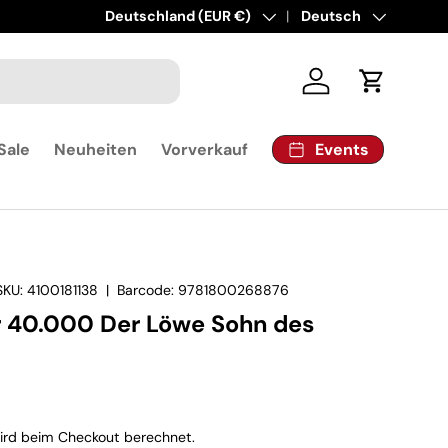
Land/Region
Deutschland (EUR €)
Sprache
Deutsch
Einloggen
Einkaufsw
Events
Sale
Neuheiten
Vorverkauf
SKU:
4100181138
|
Barcode:
9781800268876
40.000 Der Löwe Sohn des
rd beim Checkout berechnet.