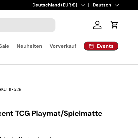
Land/Region
Deutschland (EUR €)
Sprache
Deutsch
Einloggen
Einkaufsw
Events
Sale
Neuheiten
Vorverkauf
SKU:
117528
cent TCG Playmat/Spielmatte