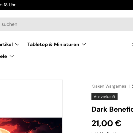
 18 Uhr.
rtikel
Tabletop & Miniaturen
ele
Kraken Wargames
|
Ausverkauft
Dark Benefi
21,00 €