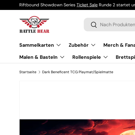
Riftbound Showdown Series
Ticket Sale
Runde 2 startet um
Direkt zum Inhalt
Suchen
Suchen
Sammelkarten
Zubehör
Merch & Fana
Malen & Basteln
Rollenspiele
Brettspi
Startseite
Dark Beneficent TCG Playmat/Spielmatte