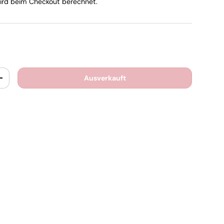
rd beim Checkout berechnet.
Ausverkauft
+