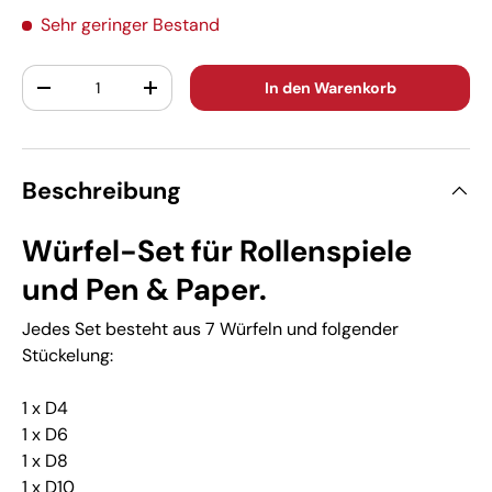
Sehr geringer Bestand
Anzahl
In den Warenkorb
-
+
Beschreibung
Würfel-Set für Rollenspiele
und Pen & Paper.
Jedes Set besteht aus 7 Würfeln und folgender
Stückelung:
1 x D4
1 x D6
1 x D8
1 x D10