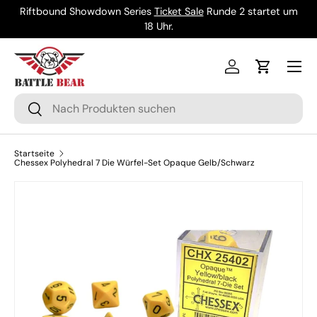
Riftbound Showdown Series
Ticket Sale
Runde 2 startet um
Direkt zum Inhalt
18 Uhr.
Menü
Einloggen
Einkaufsw
Suchen
Suchen
Startseite
Chessex Polyhedral 7 Die Würfel-Set Opaque Gelb/Schwarz