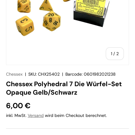
von
1
/
2
Chessex
|
SKU:
CHX25402
|
Barcode:
0601982021238
Chessex Polyhedral 7 Die Würfel-Set
Opaque Gelb/Schwarz
6,00 €
inkl. MwSt.
Versand
wird beim Checkout berechnet.