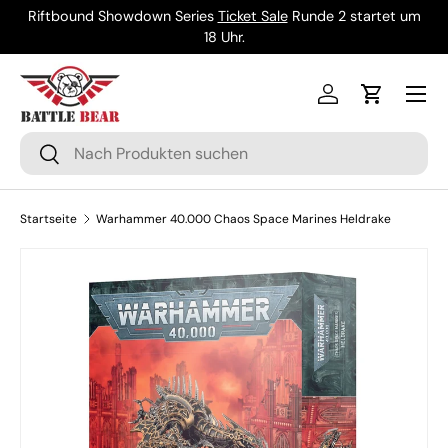
Riftbound Showdown Series
Ticket Sale
Runde 2 startet um
Direkt zum Inhalt
18 Uhr.
Menü
Einloggen
Einkaufsw
Suchen
Suchen
Startseite
Warhammer 40.000 Chaos Space Marines Heldrake