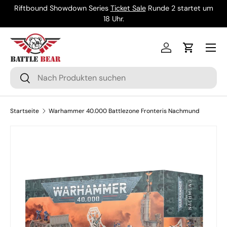
Riftbound Showdown Series
Ticket Sale
Runde 2 startet um
Direkt zum Inhalt
18 Uhr.
Menü
Einloggen
Einkaufsw
Suchen
Suchen
Startseite
Warhammer 40.000 Battlezone Fronteris Nachmund