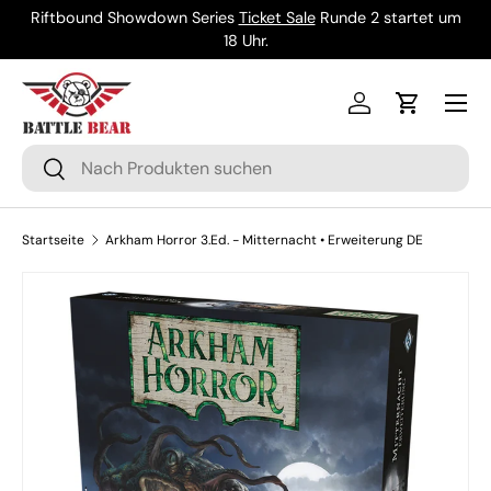
Riftbound Showdown Series
Ticket Sale
Runde 2 startet um
Direkt zum Inhalt
18 Uhr.
Menü
Einloggen
Einkaufsw
Suchen
Suchen
Startseite
Arkham Horror 3.Ed. - Mitternacht • Erweiterung DE