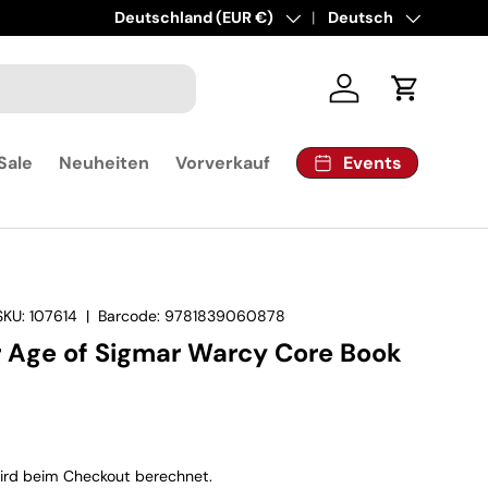
Land/Region
Deutschland (EUR €)
Sprache
Deutsch
Einloggen
Einkaufsw
Events
Sale
Neuheiten
Vorverkauf
SKU:
107614
|
Barcode:
9781839060878
Age of Sigmar Warcy Core Book
rd beim Checkout berechnet.