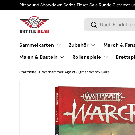
Riftbound Showdown Series
Ticket Sale
Runde 2 startet um
Direkt zum Inhalt
Suchen
Suchen
Sammelkarten
Zubehör
Merch & Fana
Malen & Basteln
Rollenspiele
Brettspi
Startseite
Warhammer Age of Sigmar Warcy Core Book Englisch