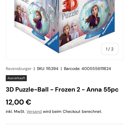
von
1
/
2
Ravensburger
|
SKU:
115394
|
Barcode:
4005556111824
Ausverkauft
3D Puzzle-Ball - Frozen 2 - Anna 55pc
12,00 €
inkl. MwSt.
Versand
wird beim Checkout berechnet.