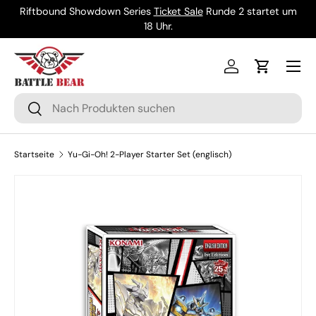
Riftbound Showdown Series
Ticket Sale
Runde 2 startet um
Direkt zum Inhalt
18 Uhr.
Menü
Einloggen
Einkaufsw
Suchen
Suchen
Startseite
Yu-Gi-Oh! 2-Player Starter Set (englisch)